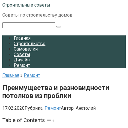
Перейти
Строительные советы
к
Советы по строительству домов
контенту
Поиск:
Главная
Строительство
Самоделки
Советы
Дизайн
Ремонт
Главная
»
Ремонт
Преимущества и разновидности
потолков из проблки
17.02.2020
Рубрика:
Ремонт
Автор:
Анатолий
Table of Contents