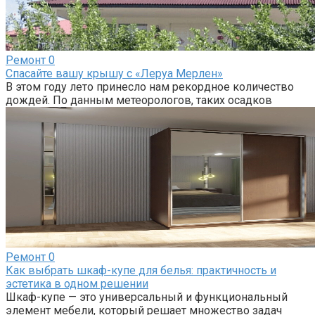
Ремонт
0
Спасайте вашу крышу с «Леруа Мерлен»
В этом году лето принесло нам рекордное количество
дождей. По данным метеорологов, таких осадков
Ремонт
0
Как выбрать шкаф-купе для белья: практичность и
эстетика в одном решении
Шкаф-купе — это универсальный и функциональный
элемент мебели, который решает множество задач