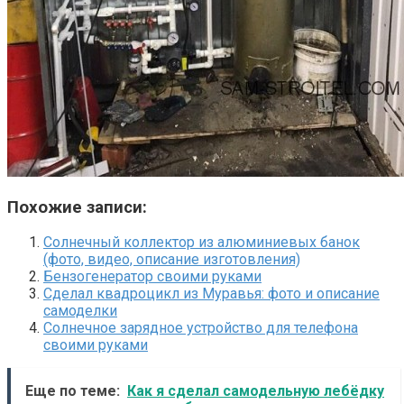
Похожие записи:
Солнечный коллектор из алюминиевых банок
(фото, видео, описание изготовления)
Бензогенератор своими руками
Сделал квадроцикл из Муравья: фото и описание
самоделки
Солнечное зарядное устройство для телефона
своими руками
Еще по теме:
Как я сделал самодельную лебёдку