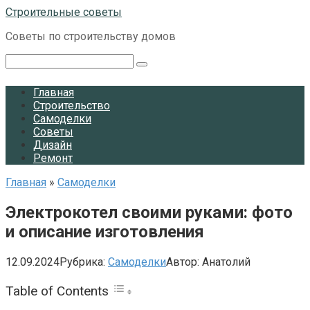
Перейти
Строительные советы
к
Советы по строительству домов
контенту
Поиск:
Главная
Строительство
Самоделки
Советы
Дизайн
Ремонт
Главная
»
Самоделки
Электрокотел своими руками: фото
и описание изготовления
12.09.2024
Рубрика:
Самоделки
Автор:
Анатолий
Table of Contents