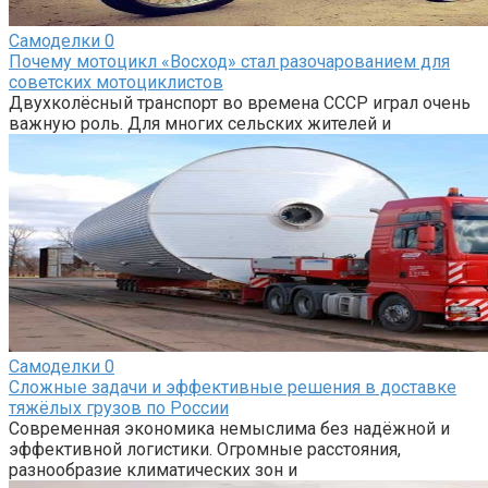
Самоделки
0
Почему мотоцикл «Восход» стал разочарованием для
советских мотоциклистов
Двухколёсный транспорт во времена СССР играл очень
важную роль. Для многих сельских жителей и
Самоделки
0
Сложные задачи и эффективные решения в доставке
тяжёлых грузов по России
Современная экономика немыслима без надёжной и
эффективной логистики. Огромные расстояния,
разнообразие климатических зон и