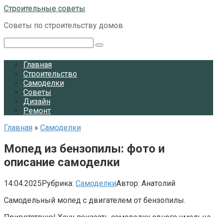
Перейти
Строительные советы
к
Советы по строительству домов
контенту
Поиск:
Главная
Строительство
Самоделки
Советы
Дизайн
Ремонт
Главная
»
Самоделки
Мопед из бензопилы: фото и
описание самоделки
14.04.2025
Рубрика:
Самоделки
Автор:
Анатолий
Самодельный мопед с двигателем от бензопилы.