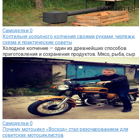
Самоделки
0
Коптильня холодного копчения своими руками: чертежи,
схема и практические советы
Холодное копчение — один из древнейших способов
приготовления и сохранения продуктов. Мясо, рыба, сыр
Самоделки
0
Почему мотоцикл «Восход» стал разочарованием для
советских мотоциклистов