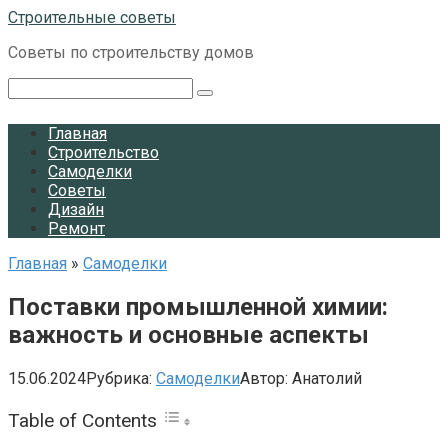
Перейти
Строительные советы
к
Советы по строительству домов
контенту
Поиск:
Главная
Строительство
Самоделки
Советы
Дизайн
Ремонт
Главная
»
Самоделки
Поставки промышленной химии:
важность и основные аспекты
15.06.2024
Рубрика:
Самоделки
Автор:
Анатолий
Table of Contents