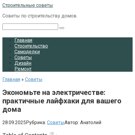
Перейти
Строительные советы
к
Советы по строительству домов
контенту
Поиск:
Главная
Строительство
Самоделки
Советы
Дизайн
Ремонт
Главная
»
Советы
Экономьте на электричестве:
практичные лайфхаки для вашего
дома
28.09.2025
Рубрика:
Советы
Автор:
Анатолий