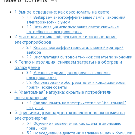
Table of Contents
Умное освещение: как сэкономить на свете
Выбираем энергоэффективные лампы: экономия
электроэнергии с умом
Оптимизация использования света: снижение
потребления электроэнергии
Бытовая техника: эффективное использование
электроприборов
Класс энергоэффективности: главный критерий
выбора
Эксплуатация бытовой техники: советы по экономии
Тепло и изоляция: снижаем затраты на обогрев и
охлаждение
Утепление дома: долгосрочная экономия
электроэнергии
Использование обогревателей и кондиционеров:
практические советы
"Фантомная" нагрузка: скрытые потребители
электроэнергии
Как экономить на электричестве от "фантомной"
нагрузки:
Привычки домочадцев: коллективная экономия на
электроэнергии
Обучение и вовлечение: как сделать экономию
привычкой
Повседневные действия: маленькие шаги к большой