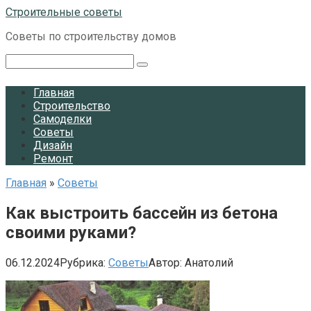
Перейти
Строительные советы
к
Советы по строительству домов
контенту
Поиск:
Главная
Строительство
Самоделки
Советы
Дизайн
Ремонт
Главная
»
Советы
Как выстроить бассейн из бетона
своими руками?
06.12.2024
Рубрика:
Советы
Автор:
Анатолий