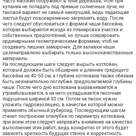
Часто бассейн сооружают в тени деревьев, чтоб при
купании не попадать под прямые солнечные лучи, но
таковой вариант не самый наилучший, ведь падающие
листья будут повсевременно загрязнять воду. После
чего следует обусловиться с формой чаши бассейна,
которая выбирается исходя из планировки участка и
собственных предпочтений, но лучше оперировать
ординарными геометрическими формами, чтоб не
создавать лишних заморочек. Для заливки чаши
целенаправлено выбирать только высококачественные
материалы.
На последующем шаге следует вырыть котлован,
который должен быть обширнее и длиннее грядущего
бассейна на 40-50 см, а глубина котлована также обязана
быть незначительно поглубже предполагаемой глубины
чаши. После чего дно котлована выравнивается и
утрамбовывается, а на него укладывается песочная
подушечка шириной 30 см. Потом на песок нужно
уложить гидроизоляцию, в качестве которой можно
применять обычный рубероид. Последующим шагом
станет построение опалубки по периметру котлована,
при всем этом следует направить внимание на качество
выполнения этих работ, ведь конкретно от этого будет
зависеть крепкость будущих стенок и корректность