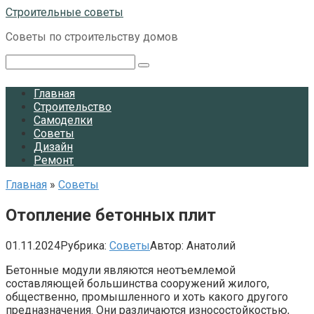
Перейти
Строительные советы
к
Советы по строительству домов
контенту
Поиск:
Главная
Строительство
Самоделки
Советы
Дизайн
Ремонт
Главная
»
Советы
Отопление бетонных плит
01.11.2024
Рубрика:
Советы
Автор:
Анатолий
Бетонные модули являются неотъемлемой
составляющей большинства сооружений жилого,
общественно, промышленного и хоть какого другого
предназначения. Они различаются износостойкостью,