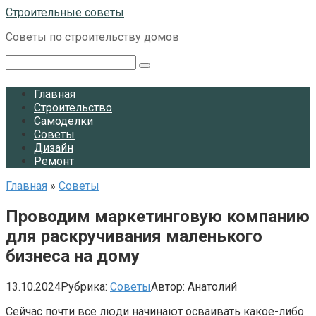
Перейти
Строительные советы
к
Советы по строительству домов
контенту
Поиск:
Главная
Строительство
Самоделки
Советы
Дизайн
Ремонт
Главная
»
Советы
Проводим маркетинговую компанию
для раскручивания маленького
бизнеса на дому
13.10.2024
Рубрика:
Советы
Автор:
Анатолий
Сейчас почти все люди начинают осваивать какое-либо