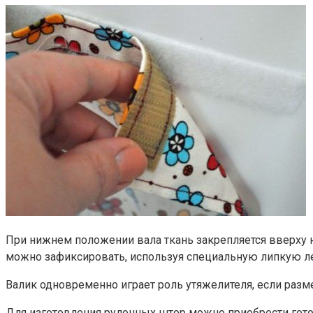
При нижнем положении вала ткань закрепляется вверху н
можно зафиксировать, используя специальную липкую л
Валик одновременно играет роль утяжелителя, если разм
Для изготовления рулонных штор можно приобрести гото