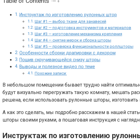
Table of Contents
Инструктаж по изготовлению рулонных штор
Шаг #1 — выбор ткани для занавесей
Шаг #2 — подготовка инструментов и материалов
Шаг #3 — изготовление механизма крепления
Шаг #4 — снятие мерок и сборка шторы
Шаг #5 — проверка функциональности роллшторы
Особенности сборки драпировки с декором
Пошив скручивающейся снизу шторы
Выводы и полезное видео по теме
Похожие записи:
В небольшом помещении бывает трудно найти оптимально
будут визуально перегружать такую комнату, мешать расс
решена, если использовать рулонные шторы, изготовить
А как это сделать, мы подробно расскажем в нашей стат
шторы своими руками, а пошаговая инструкция с нагляд
Инструктаж по изготовлению рулонн