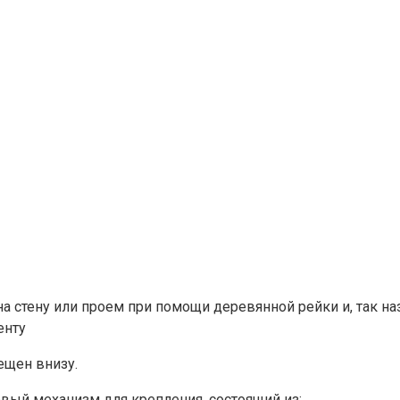
а стену или проем при помощи деревянной рейки и, так на
енту
ещен внизу.
вый механизм для крепления, состоящий из: