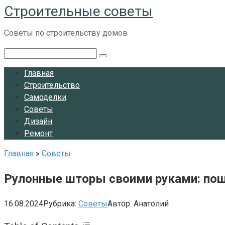
Строительные советы
Перейти
к
Советы по строительству домов
контенту
Поиск:
Главная
Строительство
Самоделки
Советы
Дизайн
Ремонт
Главная
»
Советы
Рулонные шторы своими руками: поша
16.08.2024
Рубрика:
Советы
Автор:
Анатолий