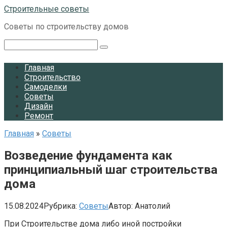
Перейти
Строительные советы
к
Советы по строительству домов
контенту
Поиск:
Главная
Строительство
Самоделки
Советы
Дизайн
Ремонт
Главная
»
Советы
Возведение фундамента как
принципиальный шаг строительства
дома
15.08.2024
Рубрика:
Советы
Автор:
Анатолий
При Строительстве дома либо иной постройки