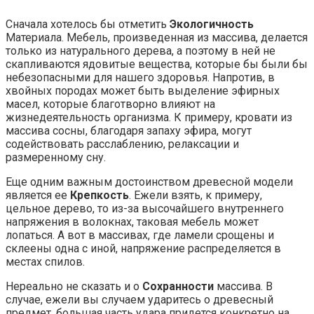
Сначала хотелось бы отметить
Экологичность
Материала. Мебель, произведенная из массива, делается
только из натурального дерева, а поэтому в ней не
скапливаются ядовитые вещества, которые бы были бы
небезопасными для нашего здоровья. Напротив, в
хвойных породах может быть выделение эфирных
масел, которые благотворно влияют на
жизнедеятельность организма. К примеру, кровати из
массива сосны, благодаря запаху эфира, могут
содействовать расслаблению, релаксации и
размеренному сну.
Еще одним важным достоинством древесной модели
является ее
Крепкость
. Ежели взять, к примеру,
цельное дерево, то из-за высочайшего внутреннего
напряжения в волокнах, таковая мебель может
лопаться. А вот в массивах, где ламели срощены и
склеены одна с иной, напряжение распределяется в
местах спилов.
Нереально не сказать и о
Сохранности
массива. В
случае, ежели вы случаем ударитесь о древесный
предмет, большая часть удара придется конкретно на