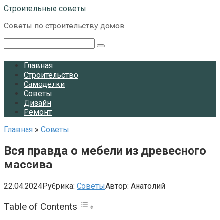
Перейти
Строительные советы
к
Советы по строительству домов
контенту
Поиск:
Главная
Строительство
Самоделки
Советы
Дизайн
Ремонт
Главная
»
Советы
Вся правда о мебели из древесного
массива
22.04.2024
Рубрика:
Советы
Автор:
Анатолий
Table of Contents