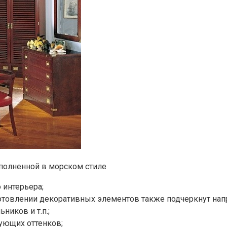
полненной в морском стиле
 интерьера;
зготовлении декоративных элементов также подчеркнут нап
ников и т.п.;
ующих оттенков;