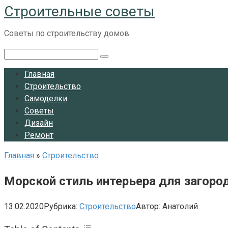
Строительные советы
Перейти
к
Советы по строительству домов
контенту
Поиск:
Главная
Строительство
Самоделки
Советы
Дизайн
Ремонт
Главная
»
Строительство
Морской стиль интерьера для загоро
13.02.2020
Рубрика:
Строительство
Автор:
Анатолий