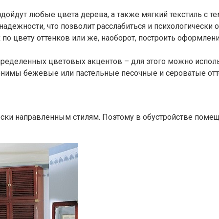
одойдут любые цвета дерева, а также мягкий текстиль с т
адежности, что позволит расслабиться и психологически о
по цвету оттенков или же, наоборот, построить оформлени
ределенных цветовых акцентов – для этого можно исполь
енимы бежевые или пастельные песочные и сероватые отт
ески направленным стилям. Поэтому в обустройстве поме