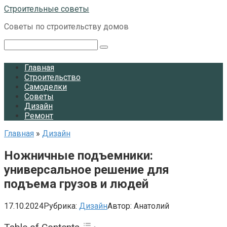
Перейти
Строительные советы
к
Советы по строительству домов
контенту
Поиск:
Главная
Строительство
Самоделки
Советы
Дизайн
Ремонт
Главная
»
Дизайн
Ножничные подъемники:
универсальное решение для
подъема грузов и людей
17.10.2024
Рубрика:
Дизайн
Автор:
Анатолий