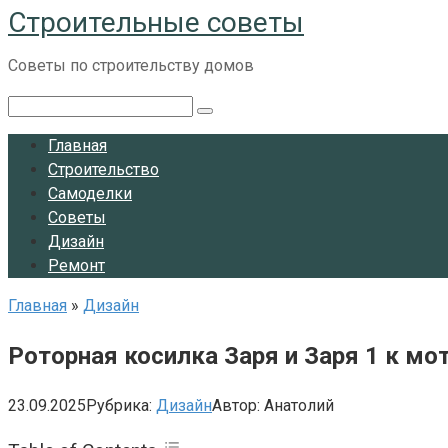
Строительные советы
Перейти
к
Советы по строительству домов
контенту
Поиск:
Главная
Строительство
Самоделки
Советы
Дизайн
Ремонт
Главная
»
Дизайн
Роторная косилка Заря и Заря 1 к мо
23.09.2025
Рубрика:
Дизайн
Автор:
Анатолий