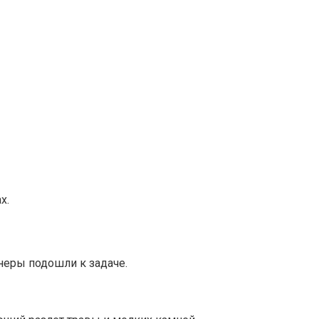
х.
неры подошли к задаче.