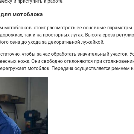
еску и приступить к работе.
 для мотоблока
 мотоблоков, стоит рассмотреть ее основные параметры. Ш
рожках, так и на просторных лугах. Высота среза регулиру
бого сена до ухода за декоративной лужайкой.
остаточно, чтобы за час обработать значительный участок.
весных ножа. Они свободно отклоняются при столкновении 
е перегружает мотоблок. Передача осуществляется ремнем н