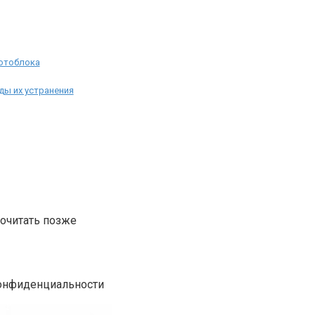
мотоблока
ды их устранения
рочитать позже
конфиденциальности