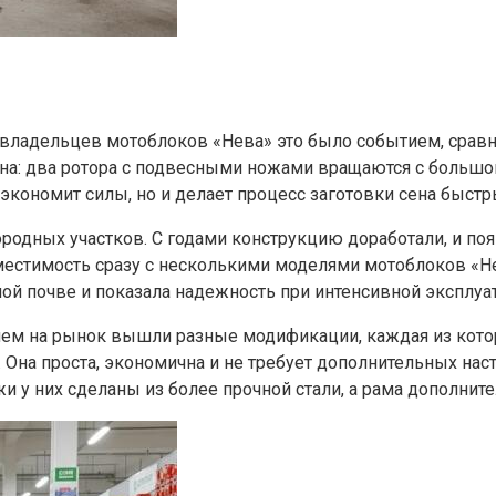
я владельцев мотоблоков «Нева» это было событием, сра
жна: два ротора с подвесными ножами вращаются с большой
 экономит силы, но и делает процесс заготовки сена быст
ородных участков. С годами конструкцию доработали, и по
естимость сразу с несколькими моделями мотоблоков «Нев
ной почве и показала надежность при интенсивной эксплуа
енем на рынок вышли разные модификации, каждая из кото
 Она проста, экономична и не требует дополнительных нас
 у них сделаны из более прочной стали, а рама дополнит